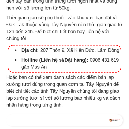
đến tay bạn trong tình trạng tươi ngon nhất và đúng
hẹn với số lượng lớn từ 50kg.
Thời gian giao sẽ phụ thuộc vào khu vực bạn đặt vì
Đăk Lăk thuộc vùng Tây Nguyên nên thời gian giao từ
12h đến 24h. Để biết chi tiết bạn hãy liên hệ với
chúng tôi
Địa chỉ:
207 Thôn 9, Xã Kiến Đức, Lâm Đồng
Hotline (Liên hệ sỉ/Đặt hàng):
0906 431 619
gặp Mss An
Hoặc bạn có thể xem
danh sách các điểm bán lạp
xưởng tươi dùng trong quán cơm tại Tây Nguyên
để
biết chi tiết các tỉnh Tây Nguyên chúng tôi đang giao
lạp xưởng tươi sỉ với số lượng bao nhiêu kg và cách
nhận hàng trong từng tỉnh.