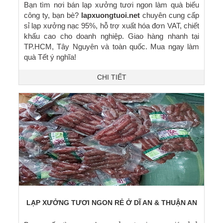
Bạn tìm nơi bán lạp xưởng tươi ngon làm quà biếu
công ty, bạn bè?
lapxuongtuoi.net
chuyên cung cấp
sỉ lạp xưởng nạc 95%, hỗ trợ xuất hóa đơn VAT, chiết
khấu cao cho doanh nghiệp. Giao hàng nhanh tại
TP.HCM, Tây Nguyên và toàn quốc. Mua ngay làm
quà Tết ý nghĩa!
CHI TIẾT
LẠP XƯỞNG TƯƠI NGON RẺ Ở DĨ AN & THUẬN AN