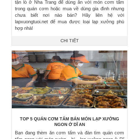
tận lò ở Nha Trang để dùng ăn với món cơm tấm
trong quán cơm hoặc mua về dùng gia đình nhưng
chưa biết nơi nào bán? Hãy liên hệ với
lapxuongtuoi.net để mua được loại lạp xưởng phù
hợp nhà!
CHI TIẾT
TOP 5 QUÁN CƠM TẤM BÁN MÓN LẠP XƯỞNG
NGON Ở DĨ AN
Bạn đang thèm ăn cơm tấm và đàn tìm quán cơm