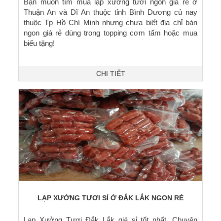
Bạn muốn tìm mua lạp xưởng tươi ngon giá rẻ ở
Thuận An và Dĩ An thuộc tỉnh Bình Dương củ nay
thuộc Tp Hồ Chí Minh nhưng chưa biết địa chỉ bán
ngon giá rẻ dùng trong topping cơm tấm hoặc mua
biếu tặng!
CHI TIẾT
LẠP XƯỞNG TƯƠI SỈ Ở ĐẮK LẮK NGON RẺ
Lạp Xưởng Tươi Đắk Lắk giá sỉ tốt nhất. Chuyên