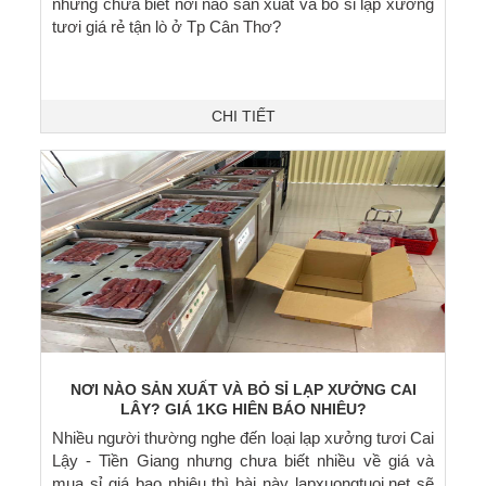
nhưng chưa biết nơi nào sản xuất và bỏ sỉ lạp xưởng
tươi giá rẻ tận lò ở Tp Cân Thơ?
CHI TIẾT
NƠI NÀO SẢN XUẤT VÀ BỎ SỈ LẠP XƯỞNG CAI
LẬY? GIÁ 1KG HIỆN BÁO NHIÊU?
Nhiều người thường nghe đến loại lạp xưởng tươi Cai
Lậy - Tiền Giang nhưng chưa biết nhiều về giá và
mua sỉ giá bao nhiêu thì bài này lapxuongtuoi.net sẽ