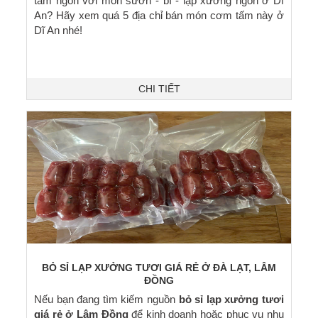
tấm ngon với món sườn - bì - lạp xưởng ngon ở Dĩ
An? Hãy xem quá 5 địa chỉ bán món cơm tấm này ở
Dĩ An nhé!
CHI TIẾT
BỎ SỈ LẠP XƯỞNG TƯƠI GIÁ RẺ Ở ĐÀ LẠT, LÂM
ĐỒNG
Nếu bạn đang tìm kiếm nguồn
bỏ sỉ lạp xưởng tươi
giá rẻ ở Lâm Đồng
để kinh doanh hoặc phục vụ nhu