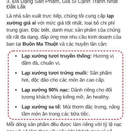
3. Đa Dạng Sản Phẩm, Giá Sỉ Cạnh Tranh Nhất
Đắk Lắk
Là nhà sản xuất trực tiếp, chúng tôi cung cấp
lạp
xưởng giá sỉ
với mức giá tốt nhất, loại bỏ chi phí
trung gian. Đặc biệt, danh mục sản phẩm của chúng
tôi rất đa dạng, đáp ứng mọi nhu cầu kinh doanh của
bạn tại
Buôn Ma Thuột
và các huyện lân cận:
Lạp xưởng tươi truyền thống:
Hương vị
đậm đà, chuẩn vị.
Lạp xưởng tươi trứng muối:
Sản phẩm
hot, độc đáo cho các món ăn cao cấp.
Lạp xưởng 90% nạc:
Dành riêng cho đối
tượng khách hàng kiêng mỡ, ăn healthy.
Lạp xưởng sa tế:
Mùi thơm đặc trưng, nâng
tầm món ăn trong các bữa tiệc.
Mỗi dòng sản phẩm đều được làm riêng với tỷ lệ nạc