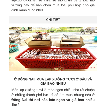
lapxuongtuoi.net sẽ chia sẽ thông tin về 2 loại lạp
xường này để bạn chọn mua loại phù hợp cho gia
đình mình dùng nhé!
CHI TIẾT
Ở ĐỒNG NAI! MUA LẠP XƯỞNG TƯƠI Ở ĐÂU VÀ
GIÁ BAO NHIÊU
Món lạp xưởng tươi là món ngon nhiều nhà rất chuộn
ở những thành phố lớn thì đễ tìm mua nhưng nêu ở
Đồng Nai thì nơi nào bán ngon và giá bao nhiêu
1kg
?