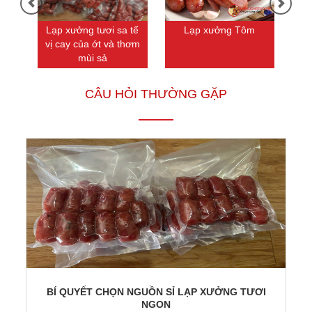
Lạp xưởng tươi sa tế
Lạp xưởng Tôm
vị cay của ớt và thơm
mùi sả
CÂU HỎI THƯỜNG GẶP
BÍ QUYẾT CHỌN NGUỒN SỈ LẠP XƯỞNG TƯƠI
NGON